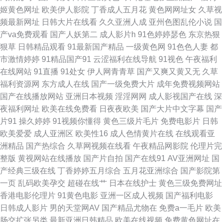
小视d 97热超碰 91熟女色 亚洲乱轮小说网站 性爱永久免费 91激情 久草cn
姬黄色网址
欧美伊人影院
丁香成人五月花
黄色网网址女
久草视
频最新网址
日韩大片在线看
久久亚洲人成
亚州色图乱伦小说
国
91官网网页版 三级成人日韩 久草大香蕉91 美女漏逼视频 天天操屄网 国产精
产va免费观看
国产人妖第二
成人影片h
91色婷婷瑟色
东京热狠
狠草
日韩精品观看
91最新国产精品
一级黄色网
91色色人妻
都
品资源站 91熟妇探花 无码微视频 欧美成人抽插 超碰人人澡 99超碰人妻99
市激情婷婷
91精品国产91
云涩福利在线导航
91视色
午夜福利
在线网站
91直播
91处女
伊人网青青草
国产又爽又黄又无
久草
黄污网页在线观看 成人剧场网址 在线观看小视频 操逼片不卡 日韩爽片 欧美
福利资源网
东方成人在线
国产一级免费大片
成年免费视频网站
国产在线播放网站
亚洲日本视频
淫淫网网
成人影视国产在线
深
人与兽A片 99这里 日本AV网站 精品自拍傳媒 三级日韩中文字幕 韩国有码无
夜福利网址
欧美在线免费看
日夜夜欧美
国产大片中文字幕
国产
片91
操久婷婷
91视频你懂得
黄色三级片毛片
免费电影片
日韩
码Av 成人网视频 99超碰在线精 欧州包情成人一区 成人网在线 日韩欧美中字
欧美爱爱
成人亚洲区
欧美性16
成人色情黄片在线
在线观看亚
洲精品
国产热综合
久草网视频在线看
午夜精品网影院
伦理片完
成人性交免费视屏 韩日裸片 国产三级网 色五月97 国区一区二区视频 69AV
整版
黄视网站在线播放
国产片自拍
国产在线91
AV亚洲网址
国
产经典三级在线
丁香婷婷五月综合
五月花亚洲综合
国产影院第
视频 最新色色五月天 亚洲97色se 亚洲国产黄色精品 成人AⅤ 91爱爱在线影
一页
乱码欧美孕交
超碰在线艹
日本在线护士
黄色三级免费网址
香港电影伦理片
91黄色电影
亚洲一区成人视频
国产福利电影
院 91黄视屏 国产美女黄色网站 青青草原影院 另类黑人av Aa综合色网 九一
日韩成人影片
男的天堂网AV
国产精品尤物在
免费a一毛片
欧美
肠交扩张另类
最新亚洲日韩精品
欧美在线视频
免费黄色网址在