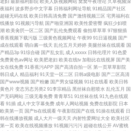
老妇
最新福利影院
欧美人妖视频网站
窝窝午夜理论
久草视频深
夜福利
波多野步中文字幕
日韩福利网址导航
91精品国产社区
超碰无码在线
欧美日韩高清免费
国产激情视频三区
宅男福利在
线播放
91视频污导航
国产啪亚洲国
欧美性爱密臀
疯狂少妇喷
潮
欧美肏屄一区二区
国产乱伦免费观看
偷拍草草草
97狠狠插
香蕉视频下载污版
三级黄色视频网址
午夜99
91日逼视频
国产
成在线观看
萌白酱一线天
乱伦五月天婷婷
美腿丝袜在线观看
国
产精品3p
91综合碰
国产乱女乱
成人xxxxx
日韩伦理片
91色爱
免费黄色av网址
欧美肥老妇
欧美在线tv
加勒比在线视屏
国产美
女在线免费
91香蕉污APP
国产高清自拍一区
第一页草草影院
韩日成人
精品福利
91天堂一区二区
日韩a级电影
国产二区高清
国产www视频
国产粉嫩
国产男女猛视频
91社在线看
欧美日韩
黄色片
变态另态另类2
91李宗精品
黑丝袜自慰喷水
乱伦五月
国
产无码网站
三级无毒免费
青青草51
91丝袜在线
91九色在线观
看
91插
成人中文字幕免费
成年人网站视频
免费在线影院
日本
欧美第一页
国产ts在线观看
午夜影院国产在线
91操在线观看
日
韩在线播放视频
成人大片一级天天
内射性爱网址大全
欧美社区
第一页
欧美在线视频播放
91视频污污污
超碰在线公开
AV蜜桃