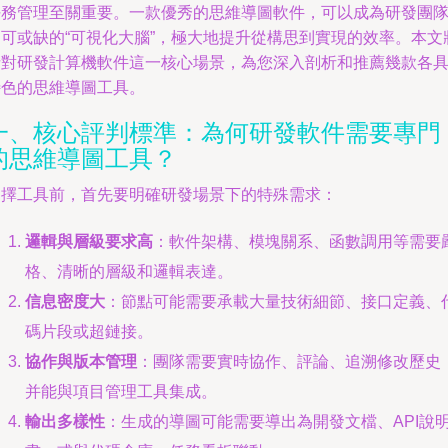
任務管理至關重要。一款優秀的思維導圖軟件，可以成為研發團
不可或缺的“可視化大腦”，極大地提升從構思到實現的效率。本文
針對研發計算機軟件這一核心場景，為您深入剖析和推薦幾款各
特色的思維導圖工具。
一、核心評判標準：為何研發軟件需要專門
的思維導圖工具？
選擇工具前，首先要明確研發場景下的特殊需求：
邏輯與層級要求高
：軟件架構、模塊關系、函數調用等需要
格、清晰的層級和邏輯表達。
信息密度大
：節點可能需要承載大量技術細節、接口定義、
碼片段或超鏈接。
協作與版本管理
：團隊需要實時協作、評論、追溯修改歷史
并能與項目管理工具集成。
輸出多樣性
：生成的導圖可能需要導出為開發文檔、API說