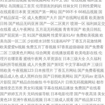
91资源在线视频
蜜桃视频网站
91中文
国产在线视频
福利爱爱
网址
岛国搬运工首页
伦理朋友的妈妈
丝袜女同
日韩性爱网址
在线观看日本黄
亚洲国产第一网站
国产99不卡
66精品视频
国
产精品探花一区
成人免费国产大片
国产在线网址观看
欧美激情
日韩
国产精品无码亚洲
国产一区二区黄片
喷潮一区
福利姬足交
在线看
成人午夜网址
五月花无码视频
青青草国产
欧美日韩乱
国产屁屁第一页
91国产视频网
性爱草逼91AV
免费欧美视频
欧
美岛国一区二区
少妇喷水18禁
51漫画APP
丁香五月花激情网
欧美爱爱tv视频
免费五月丁香视频
97香蕉超级碰碰
国产免费看
二区
三级黄色片网站
综合网黄
在线播放观看
欧美电影在线
伦
理片在哪里看
蜜桃午夜网
久草资源在
日本三级大全
久久福利
福利所导航视频
成人片免费
国产第9页
中文字幕bt原声
三级日
韩欧美
午夜视频123
日本推理片
丁香五月网站
国产免费看视频
极品成人色
成人黑料自拍
国产日韩欧美网站
国产无码av
老湿A
片影院
国产精品自拍偷拍
牛牛影院A片
日韩无码视频网站
都市
激情变态另类
男女91视频
字幕在线精品播放
免费国产在线看
国产婷婷五月天
无码传媒导航
日本电影伦理
国产午夜高清
美女
黄色18
亚洲午夜精品视频
日本三级成人观看
国产精品第12页