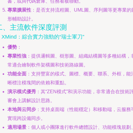
書，或與代碼倉庫、任務看板聯動。
專業擴展性
：是否支持流程圖、UML圖、序列圖等更專業的
形輔助設計。
二、主流軟件深度評測
. XMind：綜合實力強勁的“瑞士軍刀”
優勢
：
專業性強
：提供邏輯圖、樹形圖、組織結構圖等多種結構，
常適合繪制軟件架構圖和技術路線圖。
功能全面
：支持豐富的樣式、圖標、概要、聯系、外框，能
晰標注模塊間的依賴和重點。
演示模式優秀
：其“ZEN模式”和演示功能，非常適合在技術
審會上講解設計思路。
本地與云同步
：支持桌面端（性能穩定）和移動端，云服務
實現跨設備同步。
適用場景
：個人或小團隊進行軟件總體設計、功能模塊規劃