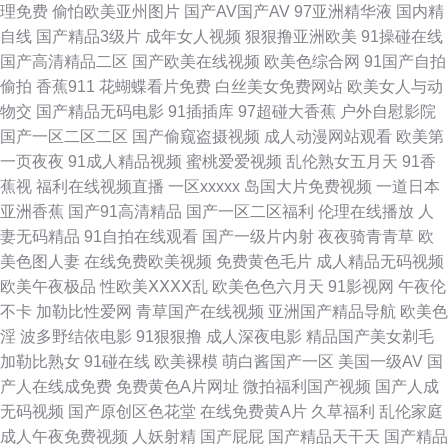
理免费
偷怕欧美亚州图片
国产AV国产AV
97亚洲精华液
国内精
自线
国产精品3级片
成年女人视频
狠狠撸亚洲欧美
91操碰在线
日本网 91TS人妖另类 TS国产网站 91国在线视频 高清在线观看av 岛国www
国产高清精品二区
国产欧美在线视频
欧美色综合网
91国产自拍
偷拍
香蕉911
花蝴蝶看片免费
白丝美女免费网站
欧美女人与动
91丝足网站 亚洲不卡一二一 性爱午夜影院 成人超碰网 丰满少妇中文字幕 欧
物交
国产精品无码电影
91插插库
97超碰大香蕉
户外自慰影院
国产一区二区二区
国产偷窥盗摄视频
成人动漫网站观看
欧美第
美色图日韩 午夜福利三级导航 亚州素人区 91黄色入口 97免费在线视频 日韩
一页夜夜
91成人精品视频
蜜桃爱爱视频
乱伦熟女五月天
91香
蕉视
福利在线视频直播
一区xxxxx
岛国大片免费视频
一道日本
性爱网 国产28页 成人在线观看网址 日韩理伦中文字幕 91啦九色绿帽 三级三
亚洲香蕉
国产91高清精品
国产一区二区福利
伦理在线播放
人
妻无码精品
91自拍在线观看
国产一级片内射
夜夜骑青青草
欧
级久久香港 四虎久热91 玖草资源网站 91在线超 91专区在线 肏屄二区 青娱
美色图人妻
在线免费欧美视频
免费黄色毛片
成人精品无码视频
欧美午夜极品
性欧美ⅩⅩⅩⅩ乱
欧美色色六月天
91影视网
午夜伦
乐91豆花 在线观看黄色电影 九九性视频 91麻豆高清视频 老湿机福利局影院
不卡
加勒比性爱网
青草国产在线视频
亚洲国产精品导航
欧美色
淫
波多野结依电影
91狠狠撸
成人深夜电影
精品国产美女剃毛
东京热无码中文网 九九热人与兽 免费看a的网址 日本天堂中文字幕 97超碰
加勒比熟女
91碰在线
欧美裸模
萌白酱国产一区
美国一级AV
国
产人在线成免费
免费黄色A片网址
微拍福利国产视频
国产人成
人人爱 久久艹网 国产在线日韩二区 欧美极度性交网 豆花黄色片 狠狠鲁无码
无码视频
国产原创区色花堂
在线免费黄A片
久草福利
乱伦家庭
成人午夜免费视频
人妖射精
国产屁屁
国产精品天干天
国产精品
色导航 成人福利黑料 91豆花网动漫 在线资源a 亚洲精品二区三 美女超碰人