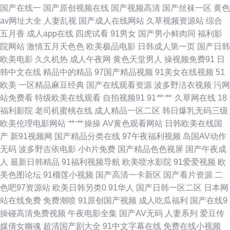
口 日本成人影片网站 91撸视频 欧美性交网 香蕉视频入口 欧亚五区三级 欧
国产在线一
国产原创视频在线
国产视频高清
国产丝袜一区
黄色
av网址大全
人妻乱视
国产成人在线网站
久草视频资源站
综合
美久久综合伊人 麻豆午夜剧场 午夜丝袜AV电影 69AV视频 日逼无码视频 91
五月香
成人app在线
四虎试看
91男女
国产男小鲜肉同
福利影
院网站
激情五月天色色
欧美极品电影
日韩成人第一页
国产日韩
豆花网 老湿机无码 91社欧美 91豆花网站 91成人免费视频 97人操人 精品久
欧美电影
久久机热
成人午夜网
黄色天堂男人
操视频免费91
日
韩中文在线
精品中的精品
97国产精品视频
91美女在线视频
51
久成人网站 日本屄视频 91内操 国产色一色 欧美黄色网址 av变态另类 www
欧美
一区精品麻豆经典
国产在线观看资源
波多野洁衣视频
污网
站免费看
特级欧美在线观看
自拍视频91
91艹艹
久草网在线
18
国产传媒 91性爱 91黑丝精品 99热超碰国产 人妖自慰 超碰人人摸干 超碰97
福利影院
老司机蜜桃在线
成人精品一区二区
韩日爆乳无码三级
欧美伦理电影网站
艹艹操操
AV黄色观看网站
日韩欧美在线国
制服 超碰色偷偷机机干 91免费蜜桃 狠狠日天天干 人妻熟女一二三区 欧美激
产
新91视频网
国产精品分类在线
97午夜福利视频
岛国AV动作
无码
波多野吉依电影
小h片免费
国产精品色色视屏
国产午夜成
情深爱网 少妇自蔚 91熟女免费视频 91福利视频网 午夜黄色三级 91黑料黑
人
最新日韩精品
91福利视频导航
欧美喷水影院
91爱爱视频
欧
美色图论坛
91榴莲小视频
国产高清一卡新区
国产看片资源
二
丝 国产色av 久久播五月 欧美残虐另类网站 97人妻超碰 91黑丝在线 老湿影
色吧97资源站
欧美日韩另类0
91华人
国产日韩一区二区
日本网
站在线免费
免费潮喷
91原创国产视频
成人吃瓜福利
国产在线9
院在线观看 伊人99大香蕉 婷婷碰碰 AV探花在线播放 五月天性福网 玖玖色
操碰高清免费视频
午夜电影全集
国产AV无码
人妻系列
爱豆传
媒倩女幽魂
超清国产剧大全
91中文字幕在线
免费在线小视频