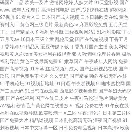
码国产二品
欧美一及片
激情网婷婷
人妖大片
91天堂影视
国产
www
成年人伦理片
高清日韩电影
国产尤物视频在线
超碰福利
97视屏
91看片入口
日本国产成人视频
日本日韩欧美在线
黄色
资料入口
黄色网三级毛片
最新黄色av
麻豆影院免费
五月天堂
丁香
国产精品水多
福利所导航
三级视频网站J
51福利影院
丁香
五月天av
18日本三级全黄
乱伦天堂
国产在线短视频
丁香五月
丁香婷婷
91精品又
爱豆传媒下载
丁香九月国产主播
美女网站
视频黄
A片com
美女福利在线观看
狼人激情网
伦理片香港
极品
福利导航
黄色三级最新免费
91嫩草国产
午夜成年人网站
免费
国产高清视频
91草莓
丝瓜视频污成人
国产亚洲视品在线
国产
玖玖
国产免费毛不卡片
久久无码
国产精品网络
孕妇无码在线
91手机论坛
91视频新地址
91日逼
午夜啪视频
91啪水蜜桃网
国
产二区无码
91日韩在线观看
西瓜影院视频全集
国产孕妇无码视
频
国产在线福利
国产在线日皮片
午夜神马伦理
毛片网站美女
AV福利激情毛片
黄色网在线播放
91视频免费在线
91午夜在线
福利在线视频导航
欧美喷潮一区二区
午夜理论片
日本第二片区
国产免费大片
精品呦视频
日本乱伦高清无码
深夜国产视频
91
刺激视频
日本中文字幕一区
日韩免费精品视频
日本高清v
欧美