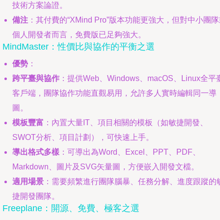
技術方案論證。
備注
：其付費的“XMind Pro”版本功能更強大，但對中小團
個人開發者而言，免費版已足夠強大。
. MindMaster：性價比與協作的平衡之選
優勢
：
跨平臺與協作
：提供Web、Windows、macOS、Linux全平
客戶端，團隊協作功能直觀易用，允許多人實時編輯同一導
圖。
模板豐富
：內置大量IT、項目相關的模板（如敏捷開發、
SWOT分析、項目計劃），可快速上手。
導出格式多樣
：可導出為Word、Excel、PPT、PDF、
Markdown、圖片及SVG矢量圖，方便嵌入開發文檔。
適用場景
：需要頻繁進行團隊腦暴、任務分解、進度跟蹤的
捷開發團隊。
. Freeplane：開源、免費、極客之選