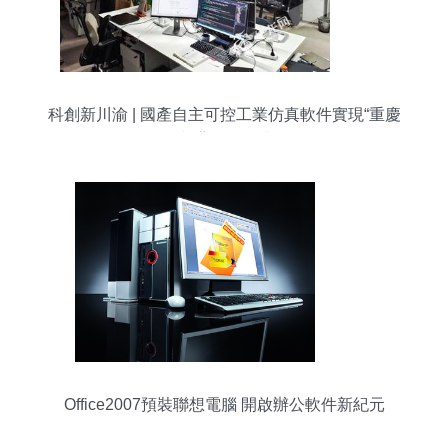
科創新川渝 | 國產自主可控工業仿真軟件實現“重慶
造”背后的故事
Office2007預裝聯想電腦 開啟辦公軟件新紀元