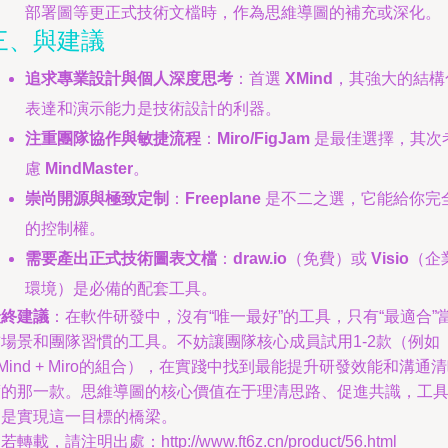
部署圖等更正式技術文檔時，作為思維導圖的補充或深化。
三、與建議
追求專業設計與個人深度思考
：首選
XMind
，其強大的結構
表達和演示能力是技術設計的利器。
注重團隊協作與敏捷流程
：
Miro/FigJam
是最佳選擇，其次
慮
MindMaster
。
崇尚開源與極致定制
：
Freeplane
是不二之選，它能給你完
的控制權。
需要產出正式技術圖表文檔
：
draw.io
（免費）或
Visio
（企
環境）是必備的配套工具。
最終建議
：在軟件研發中，沒有“唯一最好”的工具，只有“最適合”
前場景和團隊習慣的工具。不妨讓團隊核心成員試用1-2款（例如
Mind + Miro的組合），在實踐中找到最能提升研發效能和溝通
度的那一款。思維導圖的核心價值在于理清思路、促進共識，工
只是實現這一目標的橋梁。
若轉載，請注明出處：http://www.ft6z.cn/product/56.html