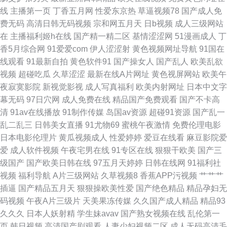
网站免费看 99热精品9 97福利射 少妇伦精 欧美一级黄色A片 大香蕉55 日本
线
主播第一页
丁香五月网
性爱东京热
草逼视频78
国产成人免
费无码
高清日韩无码视频
宗和网五月天
日b视频
成人三级网站
人妖毛片 欧美综合 欧日美中文字幕 91少妇福利姬 欧美色性 日本肏屄网 91
在
主播福利姬h在线
国产精一精二区
基情涩涩网
51漫画成人
丁
香5月综合网
91爱爱com
伊人涩涩射
黄色视频网址导航
91国在
给我女成人 美女搞黄 人人色人人乐人人 狠狠退福利视频 中文字幕第15页 99
线观看
91最新自拍
黄色软件91
国产操女人
国产乱人
欧美乱欲
视频
超碰吃瓜
久草涩涩
最新在线A片网址
黄色视屏网站
欧美午
爱人人 91在线视频资源 青娱乐91 色香焦尹人网 日韩免费性网站 激情网站
夜寂寞影院
新视觉影视
成人写真福利
欧美内射网址
日本中文字
幕无码
97日穴网
成人免费在线
精品国产免费观看
国产不卡高
大香蕉伊人毛 AV高清在线播放 亚洲天堂免费视频 AV网天天 操碰五月天 AV
清
91av在线播放
91制作传媒
岛国av资源
超碰91资源
国产乱一
乱二乱三
日韩美女直播
91尤物69
蜜桃午夜激情
免费伦理电影
密穴老司机 久久丁香五月综合 操碰视频91 丝袜玉足五月天 91福利社色色 午
日本电影伦理片
黄瓜视频成人
性爱婷婷
爱豆在线看
麻豆影院爱
爱
成人软件视频
午夜宅男在线
91专区在线
狠狠干欧美
国产三
夜久色
级国产
国产欧美日韩在线
97五月天婷婷
日韩在线网
91福利社
视频
福利导航
A片三级网站
久草视频8
香蕉APP污视频
艹艹艹
插逼
国产精品五月天
狠狠操欧美性爱
国产绝色精品
精品孕妇无
码视频
午夜A片三级片
天美果冻传媒
久久国产成人精品
精品93
久久久
日本人妖射精
学生妹avav
国产熟女视频在线
乱伦第一
页
韩日视频
高清国产剧观看
人妻少妇视频二区
成人无码高清毛