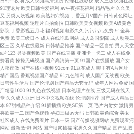
日韩午夜场
成人视频高清免费
伦理在线影视
成人三级视频在线
91理论片
欧美日韩性爱福利
av午夜探花福利
精品毛片
久久叉
叉
另类人妖视频
欧美熟妇穴视频
丁香五月V国产
日韩黄色网址
豆花福利视频
轮理片自拍偷拍
日韩欧美美女视频
欧美A级黄色
影院
丁香影视五月花
福利视频电影久久
污污污污免费
91金典
免费
欧美三级日本
成人在线吃瓜网站
成人岛国影院
成人动漫二
区三区
久草在线最新
日韩精品推荐
国产精品一区自拍
男人天堂
a片123
另类视频欧美
国产在线直播
亚洲卡一卡二
成人在线免
费看黄
操操无码视频
国产高清第一页
91国产在线播放
国产女
人夜夜做
国产在线小视频
91com
91豆花成人
哪里有A片网址
精产国品
香蕉视频国产精品
91九色福利
成人国产无线视
欧美
日韩性生活片
国产伦理剧
国产精品无套无码
成年人网站免费
国
产精品1000
91九色在线视频
日本伦理片在线
三级无码在线天
堂
久久成人亚洲
日本中文视频在线
伦理剧推荐
国产成人精品日
本
97甜桃品种介绍
91插插插
欧美SE第二页
毛片内射女
激情另
类欧美一二
国产色视频
孕妇三级av无码
日韩欧美色综合
美女
社区成人
在线免费看片
日本一级
国产传媒视频网站
免费观看污
网站
最新激情h网站
国产喷浆抽搐
宅男久久国产精品
国产乱肥