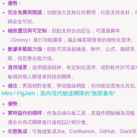
優勢
：
完全免費與開源
：功能強大且無任何費用，社區支持良好，
碼安全可控。
極致靈活與可定制
：節點支持自由定位，可通過腳本
（Groovy）進行功能擴展，滿足極客開發者的個性化需求。
數據承載能力強
：節點可添加超鏈接、附件、公式、圖標系
統，信息整合能力強。
適用場景
：追求開源精神、有定制化需求、或對軟件許可成
敏感的個人開發者與技術團隊。
備注
：界面相對老舊，學習曲線稍陡，但功能深度無出其右
. Miro / FigJam：面向現代敏捷團隊的“無限畫布”
優勢
：
實時協作的標桿
：作為在線白板工具，其協作體驗極為流暢
適合分布式團隊進行遠程設計研討會。
生態集成
：可無縫集成Jira、Confluence、GitHub、Slack