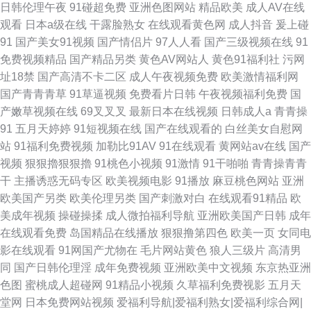
日韩伦理午夜
91碰超免费
亚洲色图网站
精品欧美
成人AV在线
观看
日本a级在线
干露脸熟女
在线观看黄色网
成人抖音
爰上碰
91
国产美女91视频
国产情侣片
97人人看
国产三级视频在线
91
免费视频精品
国产精品另类
黄色AV网站人
黄色91福利社
污网
址18禁
国产高清不卡二区
成人午夜视频免费
欧美激情福利网
国产青青青草
91草逼视频
免费看片日韩
午夜视频福利免费
国
产嫩草视频在线
69叉叉叉
最新日本在线视频
日韩成人a
青青操
91
五月天婷婷
91短视频在线
国产在线观看的
白丝美女自慰网
站
91福利免费视频
加勒比91AV
91在线观看
黄网站av在线
国产
视频
狠狠擼狠狠擼
91桃色小视频
91激情
91干啪啪
青青操青青
干
主播诱惑无码专区
欧美视频电影
91播放
麻豆桃色网站
亚洲
欧美国产另类
欧美伦理另类
国产刺激对白
在线观看91精品
欧
美成年视频
操碰操揉
成人微拍福利导航
亚洲欧美国产日韩
成年
在线观看免费
岛国精品在线播放
狠狠撸第四色
欧美一页
女同电
影在线观看
91网国产尤物在
毛片网站黄色
狼人三级片
高清男
同
国产日韩伦理淫
成年免费视频
亚洲欧美中文视频
东京热亚洲
色图
蜜桃成人超碰网
91精品小视频
久草福利免费视影
五月天
堂网
日本免费网站视频
爱福利导航|爱福利熟女|爱福利综合网|