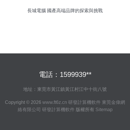
長城電腦 國產高端品牌的探索與挑戰
電話：1599939**
地址：東莞市黃江鎮黃江村江中十街八號
Copyright © 2026
www.ft6z.cn
研發計算機軟件
東莞金偉網
絡有限公司
研發計算機軟件
版權所有
Sitemap