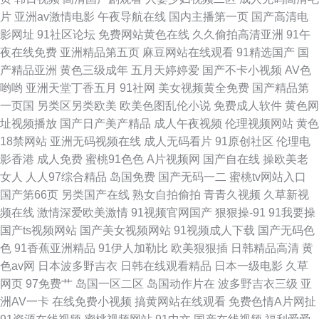
片
亚洲av激情电影
午夜导航在线
国内主播第一页
国产高清电
影网址
91社区论坛
免费网站黄色在线
久久偷拍高清亚洲
91午
夜在线免费
亚洲精品第五页
麻豆网站在线观看
91精选国产
国
产精品亚洲
黄色三级成年
五月天婷婷爱
国产不卡小视频
AV色
哟哟
亚洲天堂丁香五月
91社网
美女视频黄全免费
国产精品第
一页国
另类区另类欧美
欧美色图乱伦小说
免费成人软件
黄色网
址视频播放
国产日产美产精品
成人午夜视频
伦理视频网站
黄色
18禁网站
亚洲无码视频在线
成人无码看片
91原创社区
伦理电
影香港
成人免费
蜜桃91色色
A片视频网
国产自在线
操欧美老
女人
人人97综合精品
岛国免费
国产无码一二
蜜桃tv网站入口
国产第66页
另类国产在线
熟女自拍偷拍
青青久视频
久草新视
频在线
激情深爱欧美激情
91视频官网国产
狠狠操-91
91我要操
国产ts视频网站
国产美女视频网站
91视频成人下载
国产无码色
色
91香蕉亚洲精品
91伊人加勒比
欧美狠狠插
日韩精品高清
黄
色av网
日本波多野吉衣
日韩在线观看精品
日本一级电影
久草
网页
97免费艹
岛国一区二区
岛国动作片在
波多野吉衣三级
亚
洲AV一卡
在线免费小视频
搞黄网站在线观看
免费色情A片网扯