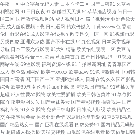
午夜一区
中文字幕无码人妻
日本不卡二区
国产日韩91
久草福
利视频网
91日日夜夜91
超碰碰天天操
91草草酒店视频
韩日一
人 超碰碰人人妻 美女在线91 91N视频网z 肏屄视频电影 欧美成区 欧美专区
区二区
国产激情视频网站
成人视频日本
茄子视频污
亚洲色欲天
天
成人丝瓜视频下载
日韩逼网
精东传媒入口
黄wwww色
香港
久草大香蕉亚洲 丰满人妻一区二区 欧美成人另类 日韩首页 亚洲无码夜间福
伦理电影在线
成人影院在线播放
欧美足交一区二区
91视频电影
另类四虎
亚洲东京热
国产不卡在线
91九色视频
日本天堂视频
利 亚洲性爱巨场 91叉叉叉 天天添天天干 无码超碰 豆花官网免费入口 久草
导航
日本三级光棍影院
91大神精品
欧美怡红院院二区
爱豆传
媒观看网站
综合日韩欧美
草逼网首页
国产日韩精品91
91视频
国产原创 av导航网站 91人妻超碰 91官方视频网站 天天日天天干aⅤ 久久精
网站在线
69性影院
福利资源在线
91自拍最新网址
青青草国产
成人
黄色岛国网站
欧美一xxxxx
欧美gayv
91色情激情网
中国韩
品日韩久久 韩国无码专区 精品导航福利 三级国产网址 日本私人影院 免费观
国日本高清
国产国产一区
亚洲欧洲成人
日韩在线
久久国产影视
综合
欧美69潮喷
伦理片app下载
激情视频国产精品
91草莓久草
看黄色电影 女同伦理片 av不卡电影 一本到高清无码 ts色av 男人Av五月天
超碰
成人性爱aa影院
欧美性爱插插
欧美日韩色黄片
91草莓影
院
午夜电影网久久
国产丝袜美女
国产精彩视频
操碰视屏
国产
91免费视频版 久草国产视频 日韩一本道综合 亚洲成人系列 日韩在线123区
福利在线
91久久影院
免费日韩电影
日韩成人影视
欧美精品性
交
午夜宅男免费
另类亚洲色情
家庭乱伦理电影
91草B草B视频
91福利合集系列 午夜97 成人操碰视频 大香蕉888 熟女AV免费观看 91cn入
国产精品熟女一
国产巨乳在线观看
四虎免费91
国内精品无码短
片
超碰成人操操
欧美猛交视频
西瓜影院在线观看
欧美做受日韩