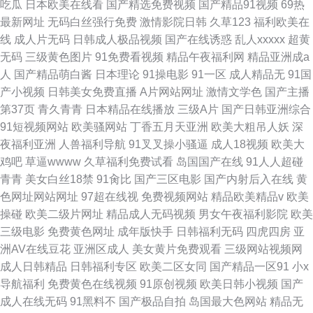
吃瓜
日本欧美在线看
国产精选免费视频
国产精品91视频
69热
最新网址
无码白丝强行免费
激情影院日韩
久草123
福利欧美在
线
成人片无码
日韩成人极品视频
国产在线诱惑
乱人xxxxx
超黄
无码
三级黄色图片
91免费看视频
精品午夜福利网
精品亚洲成a
人
国产精品萌白酱
日本理论
91操电影
91一区
成人精品无
91国
产小视频
日韩美女免费直播
A片网站网址
激情文学色
国产主播
第37页
青久青青
日本精品在线播放
三级A片
国产日韩亚洲综合
91短视频网站
欧美骚网站
丁香五月天亚洲
欧美大粗吊人妖
深
夜福利亚洲
人兽福利导航
91叉叉操小骚逼
成人18视频
欧美大
鸡吧
草逼wwww
久草福利免费试看
岛国国产在线
91人人超碰
青青
美女白丝18禁
91肏比
国产三区电影
国产内射后入在线
黄
色网址网站网址
97超在线视
免费视频网站
精品欧美精品v
欧美
操碰
欧美二级片网址
精品成人无码视频
男女午夜福利影院
欧美
三级电影
免费黄色网址
成年版快手
日韩福利无码
四虎四房
亚
洲AV在线豆花
亚洲区成人
美女黄片免费观看
三级网站视频网
成人日韩精品
日韩福利专区
欧美二区女同
国产精品一区91
小x
导航福利
免费黄色在线视频
91原创视频
欧美日韩小视频
国产
成人在线无码
91黑料不
国产极品自拍
岛国最大色网站
精品无