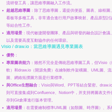
流研發工具，讓思維導圖融入工作流。
超越思維導圖
：除了思維導圖，還提供便簽、圖表、線框圖
看板等多種工具，非常適合進行用戶故事映射、產品原型討
等結合性工作。
適用場景
：現代敏捷開發團隊、產品與研發的融合設計會議
以及需要高度互動協作的任何環節。
. Visio / draw.io：當思維導圖遇見專業圖表
優勢
：
專業圖表能力
：雖然不完全是傳統思維導圖工具，但Visio（
軟）和draw.io（開源免費）在繪制軟件架構圖、UML圖、
圖、網絡拓撲圖方面是行業標準。
與Office生態融合
：Visio與Word、PPT等結合緊密。draw.i
則可直接集成到Confluence、Notion中，并支持將圖表文件
存到Git倉庫進行版本管理。
適用場景
：在需要繪制標準UML圖（如類圖、時序圖）、系