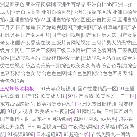
洲瑟图夜色|亚洲深夜福利|亚洲生育精品
亚洲自拍ab|亚洲自拍
成人|亚洲自拍高潮|亚洲自拍另类|亚洲自拍探花网站|亚洲自拍偷
拍A|亚洲自拍偷拍AV|亚洲自拍偷拍色图|亚洲自拍无码|亚洲自拍
五月天
国产嫩逼|国产嫩逼视频|国产嫩操|国产农村草逼A|国产农
村乱另类|国产女人毛片|国产女同视频|国产女同玩人妖|国产女童
老女吃|国产女香蕉在线
三级片黄网站视频|三级片男人的天堂|三
级片全网址|三级片三级网|三级日本网站|三级色情网站|三级视频
官网|三级视频网站|三级视频网站无码|三级视频网站在线
综合另
类在线视频|综合欧美第一页|综合欧美久久高清|综合色导航|综合
色豆花|综合色女|综合色色色网|综合色色网|综合色色五月天|综
合色色综合
主站蜘蛛池模板：
91夫妻论坛视频
|
国产性爱精品一区
|
91主播
在线观看
|
国产TS
|
欧美成人18
|
97国产高清
|
欧美性爱一二三区
|
东方av四虎影院
|
欧美特集黄色A片
|
亚洲免费日批视频
|
狼友视
频
|
91伊人视频
|
欧美成人午夜剧场
|
91网址导航
|
日韩国产对白
|
国产激情内射
|
豆花社区网站免费
|
91网址视频
|
av热热
|
超碰在
线公开免费
|
日韩精品视频一区
|
午夜诱惑网站
|
久草福利视频导
航
|
91视频9999
|
日本超碰97
|
91超碰在线
|
在线免费九一网站
|