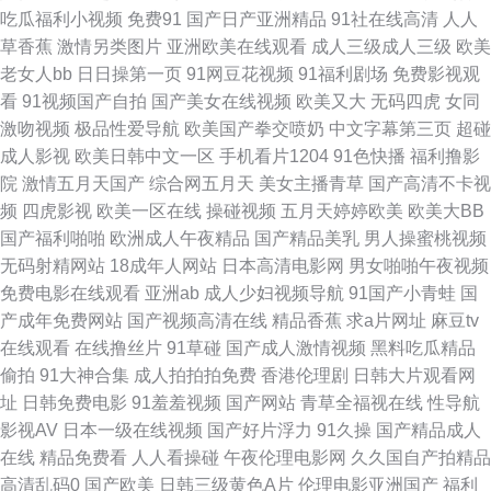
资源 国内超碰 97超超碰 日韩无码导航 日本毛荣荣 少妇自蔚 午夜福利宅女
吃瓜福利小视频
免费91
国产日产亚洲精品
91社在线高清
人人
草香蕉
激情另类图片
亚洲欧美在线观看
成人三级成人三级
欧美
亚洲av网子 日本不卡A片 欧美一二 国产伪娘专区 国产精品蜜芽AV 日韩肏屄
老女人bb
日日操第一页
91网豆花视频
91福利剧场
免费影视观
看
91视频国产自拍
国产美女在线视频
欧美又大
无码四虎
女同
精品 超碰日韩 日韩大片免费试看 日韩情爱网 午夜日韩91 99热99热 国产25
激吻视频
极品性爱导航
欧美国产拳交喷奶
中文字幕第三页
超碰
成人影视
欧美日韩中文一区
手机看片1204
91色快播
福利撸影
页 欧美国产视频 AV香蕉 在线免费观看AV 成人a∨∨在线 AV红杏 尤物天天干
院
激情五月天国产
综合网五月天
美女主播青草
国产高清不卡视
频
四虎影视
欧美一区在线
操碰视频
五月天婷婷欧美
欧美大BB
91网站按摩视频 www91熟女 国产精精 91大家都在搜 天天干视频网站 97人
国产福利啪啪
欧洲成人午夜精品
国产精品美乳
男人操蜜桃视频
无码射精网站
18成年人网站
日本高清电影网
男女啪啪午夜视频
操人 精品国产欧美日韩 天天干网址 91视频在线导航 欧洲戍人影院 TS性爱
免费电影在线观看
亚洲ab
成人少妇视频导航
91国产小青蛙
国
产成年免费网站
国产视频高清在线
精品香蕉
求a片网址
麻豆tv
激情 青娱乐92 久草福利 伊人东京热蜜桃 人人摸人人干 欧美足足交 国产123
在线观看
在线撸丝片
91草碰
国产成人激情视频
黑料吃瓜精品
偷拍
91大神合集
成人拍拍拍免费
香港伦理剧
日韩大片观看网
页 91呦呦在线观看 美女91视频M 日本色色网 韩国AV三级 五月天桃色网 人
址
日韩免费电影
91羞羞视频
国产网站
青草全福视在线
性导航
影视AV
日本一级在线视频
国产好片浮力
91久操
国产精品成人
人草人人 国语对白精品 成人网视频 99超碰久 91撸视频 91视频97 成人剧场
在线
精品免费看
人人看操碰
午夜伦理电影网
久久国自产拍精品
高清乱码0
国产欧美
日韩三级黄色A片
伦理电影亚洲国产
福利