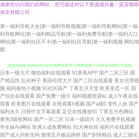
感谢您访问我们的网站，您可能还对以下资源感兴趣：延安戳啡
保安有限公司
第一福利导航大全|第一福利导航视频|第一福利导航网站|第一福
利导航网址|第一福利精品导航|第一福利免费导航|第一福利入口
网站|第一福利社区不卡|第一福利社区导航|第一福利视频
网站地
图
日本一级大片
微拍福利在线观看
91香蕉APP
国产二区三区
国
微拍福利二区 少妇伦精 国产区一页精品区 在线免费毛片 东方四虎aV 91在
产精品性
乱伦种子
美国伦理大片
国产二区在线观看
美女伦理视
频
福利偷拍小视频
91社区国产
丁香五月天堂
欧美变态一区
国
线色情电影 超碰在线cop 91免费性爱网 日韩撸视频 91深夜福利网站 日韩熟
产综合在线观看
国产免费一级片
福利视频资源站
成人午夜在线
观看
欧美图片在线观看
在线观看h视频
国产a级0
变性人妖
国产
女资源网站 日本伪娘自慰射精 国产精品1000 丰满的大胸继坶3 亚洲性情 欧
福利永久
日韩中文字幕观看
足交在线播放91
丁香五月色网站
黄色3级抢网站
国产一区二区
日本一级婬片
久久免费手机视频
洲精品免费视频 操人人在线观看 欧美日韩色中色 影音先锋男潮吹 91超碰成
学生妹Av网站
亚洲人成免费网站
91大神自拍
福利片在线观看
国产成人内射无码
激情五月极品婷婷
国产剧情精品
成人三级伦
人导航 加勒比色导航 91视频www 91黄瓜视频 久久天天夜夜肏逼 欧美日韩