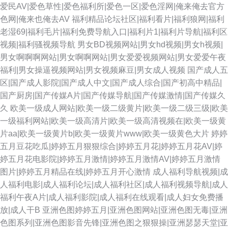
爱民AV|爱色草性|爱色福利所|爱色一区|爱色淫网|俺来俺去官方
色网|俺来也俺去AV
福利精品论坛社区|福利看片|福利狼网|福利
老湿69|福利毛片|福利免费导航入口|福利片1|福利片导航|福利区
视频|福利骚视频导航
男女BD视频网站|男女hd视频|男女h视频|
男女啊啊啊网站|男女啊啊网站|男女爱爱视频网站|男女爱爱午夜
福利|男女操逼视频网站|男女视频麻豆|男女成人视频
国产成人五
区|国产成人影院|国产成人中文|国产成人综合|国产初高中精品|
国产厨房|国产传媒A片|国产传媒导航|国产传媒激情|国产传媒久
久
欧美一级成人网站|欧美一级二级黄片|欧美一级二级三级|欧美
一级福利网站|欧美一级高清片|欧美一级高清视频在|欧美一级黄
片aa|欧美一级黄片b|欧美一级黄片www|欧美一级黄色大片
婷婷
五月豆花吃瓜|婷婷五月狠狠综合|婷婷五月花|婷婷五月花AV|婷
婷五月花电影院|婷婷五月激情|婷婷五月激情AV|婷婷五月激情
图片|婷婷五月精品在线|婷婷五月开心激情
成人福利导航视频|成
人福利电影|成人福利论坛|成人福利社区|成人福利视频导航|成人
福利午夜A片|成人福利影院|成人福利在线观看|成人妇女免费播
放|成人干B
亚洲色图婷婷五月|亚洲色图网站|亚洲色图无毒|亚洲
色图系列|亚洲色图影音先锋|亚洲色图之狠狠操|亚洲瑟瑟天堂|亚